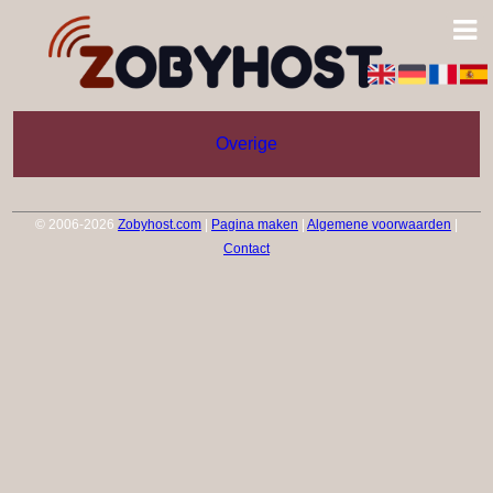
Overige
© 2006-2026
Zobyhost.com
|
Pagina maken
|
Algemene voorwaarden
|
Contact